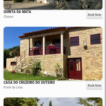
QUINTA DA MATA
Book Now
Chaves
CASA DO CRUZEIRO DO OUTEIRO
Book Now
Ponte de Lima