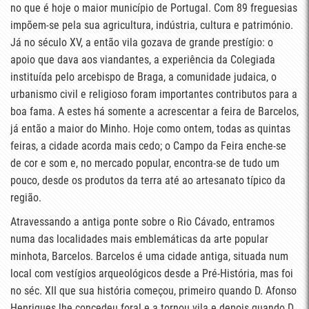
no que é hoje o maior município de Portugal. Com 89 freguesias
impõem-se pela sua agricultura, indústria, cultura e património.
Já no século XV, a então vila gozava de grande prestígio: o
apoio que dava aos viandantes, a experiência da Colegiada
instituída pelo arcebispo de Braga, a comunidade judaica, o
urbanismo civil e religioso foram importantes contributos para a
boa fama. A estes há somente a acrescentar a feira de Barcelos,
já então a maior do Minho. Hoje como ontem, todas as quintas
feiras, a cidade acorda mais cedo; o Campo da Feira enche-se
de cor e som e, no mercado popular, encontra-se de tudo um
pouco, desde os produtos da terra até ao artesanato típico da
região.
Atravessando a antiga ponte sobre o Rio Cávado, entramos
numa das localidades mais emblemáticas da arte popular
minhota, Barcelos. Barcelos é uma cidade antiga, situada num
local com vestígios arqueológicos desde a Pré-História, mas foi
no séc. XII que sua história começou, primeiro quando D. Afonso
Henriques lhe concedeu foral e a tornou vila e depois quando D.