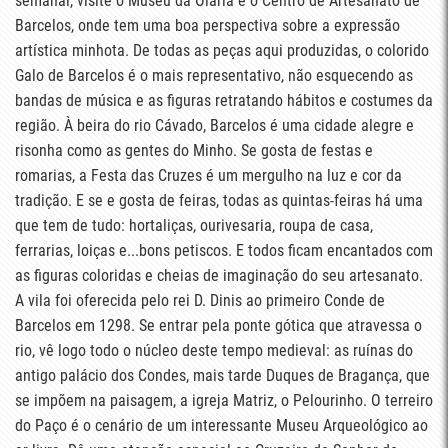
semanal, visite o Museu da Olaria e o Centro de Artesanato de
Barcelos, onde tem uma boa perspectiva sobre a expressão
artística minhota. De todas as peças aqui produzidas, o colorido
Galo de Barcelos é o mais representativo, não esquecendo as
bandas de música e as figuras retratando hábitos e costumes da
região. À beira do rio Cávado, Barcelos é uma cidade alegre e
risonha como as gentes do Minho. Se gosta de festas e
romarias, a Festa das Cruzes é um mergulho na luz e cor da
tradição. E se e gosta de feiras, todas as quintas-feiras há uma
que tem de tudo: hortaliças, ourivesaria, roupa de casa,
ferrarias, loiças e...bons petiscos. E todos ficam encantados com
as figuras coloridas e cheias de imaginação do seu artesanato.
A vila foi oferecida pelo rei D. Dinis ao primeiro Conde de
Barcelos em 1298. Se entrar pela ponte gótica que atravessa o
rio, vê logo todo o núcleo deste tempo medieval: as ruínas do
antigo palácio dos Condes, mais tarde Duques de Bragança, que
se impõem na paisagem, a igreja Matriz, o Pelourinho. O terreiro
do Paço é o cenário de um interessante Museu Arqueológico ao