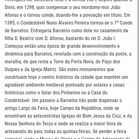
Dinis, em 1298, quis compensar o seu mordomo-mor João
Afonso e o tornou conde, doando-lhe a povoação em título. Em
1385, o Condestável Nuno Álvares Pereira tornou-se o 7º Conde
de Barcelos. Entregaria Barcelos como dote no casamento da
filha D. Beatriz com D. Afonso, bastardo do rei D. João I.
Começou então uma época de grande desenvolvimento e
dinâmica para Barcelos, revelado com a construção da ponte, a
muralha, de que resta a Torre da Porta Nova, do Paço dos
Duques e da Igreja Matriz. São estes monumentos que
constituem hoje o centro histórico da cidade que mantém um
agradável ambiente medieval pontuado por solares e casas
históricas como o Solar dos Pinheiros ou a Casa do
Condestável. Um passeio a Barcelos não pode dispensar o
antigo Largo da Feira, hoje Campo da República, onde se
encontram as setecentistas Igrejas do Bom Jesus da Cruz, e da
Nossa Senhora do Terço e onde se realiza a maior feira de
artesanato do país, todas as quintas-feiras. Se perder a feira