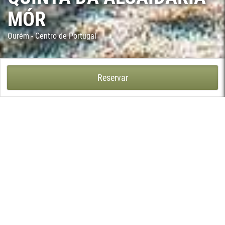
MÓR
Ourém - Centro de Portugal
QUINTA DA ALCAIDARIA-MÓR - NOSSA SENHORA DA PIEDADE,
Reservar
OURÉM
A Quinta da Alcaidaria-Mor é uma casa de campo histórica, onde
o tempo parece desacelerar e a tranquilidade se torna
protagonista. Situada no coração do Médio Tejo, entre a Lezíria
e o Oeste, a apenas 1h de Lisboa e 2h do Porto, esta quinta é
um refúgio perfeito para quem procura escapar à agitação da
vida moderna.
Envolva-se na atmosfera acolhedora do solar, habitado pela
mesma família há mais de 400 anos, e descubra o charme
rústico das 6 suítes com WC privativo e das 4 casinhas
recuperadas, cuidadosamente decoradas para oferecer conforto