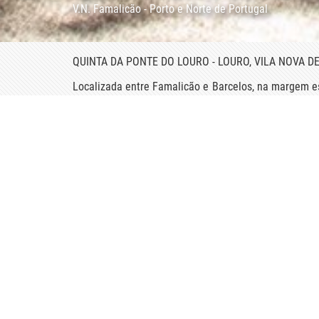
V.N. Famalicão - Porto e Norte de Portugal
QUINTA DA PONTE DO LOURO - LOURO, VILA NOVA D
Localizada entre Famalicão e Barcelos, na margem e
bom exemplo da casa tradicional minhota do séc. 
acolhia os cereais, está rodeada por frondosas árvo
A sua história encontra-se ligada às invasões fran
ferro providas de óculo e buracos para disparo de ar
Ainda em plena atividade, a quinta acolhe o visit
oferecendo a oportunidade de observar os animais e 
à piscina.
Mostrar mais
Avaliação