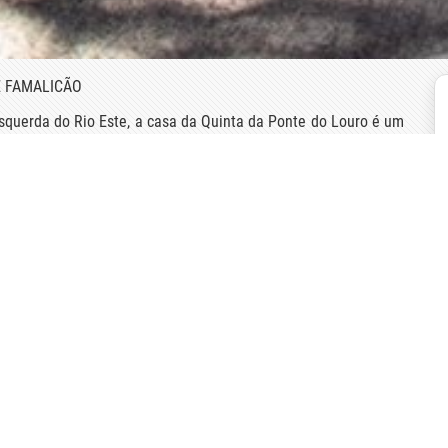
E FAMALICÃO
squerda do Rio Este, a casa da Quinta da Ponte do Louro é um
XVIII. Com uma ampla eira lajeada a granito, que em tempos
res que enquadram um jardim romântico e um parque relvado.
cesas, podendo ver-se portas e janelas forradas com chapa de
mas.
ante proporcionando o sossego e o bucolismo da ruralidade,
diversos trabalhos agrícolas ou simplesmente descansar junto