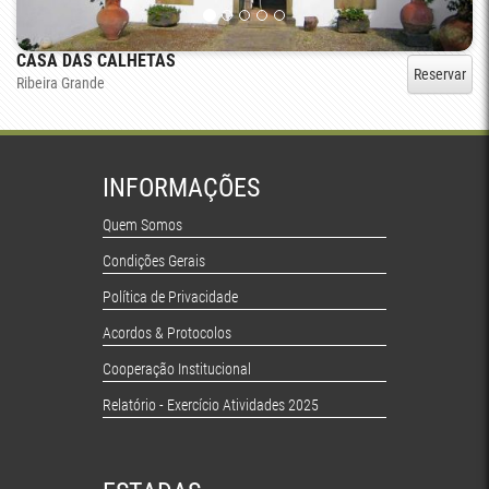
CASA DAS CALHETAS
Reservar
Ribeira Grande
INFORMAÇÕES
Quem Somos
Condições Gerais
Política de Privacidade
Acordos & Protocolos
Cooperação Institucional
Relatório - Exercício Atividades 2025