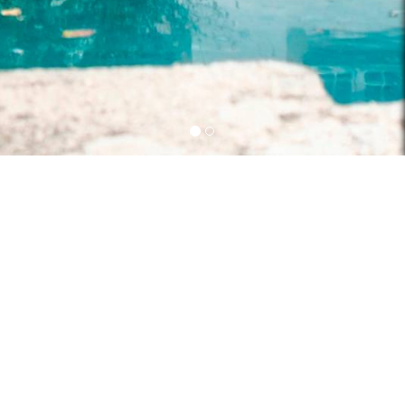
Reserve a sua Estadia
INFORMAÇÕES
Quem Somos
Condições Gerais
Política de Privacidade
Acordos & Protocolos
Cooperação Institucional
Relatório - Exercício Atividades 2025