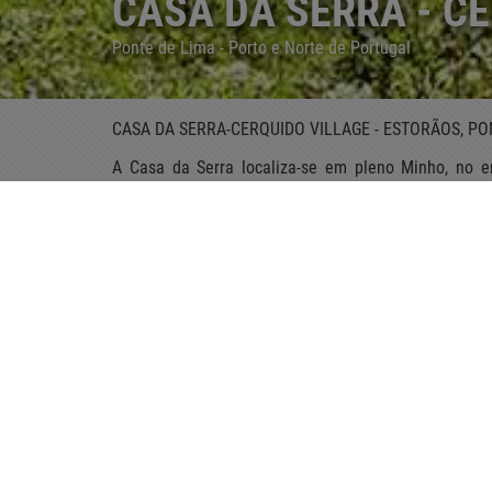
CASA DA SERRA - C
Ponte de Lima - Porto e Norte de Portugal
CASA DA SERRA-CERQUIDO VILLAGE - ESTORÃOS, PO
A Casa da Serra localiza-se em pleno Minho, no en
concelho de Ponte de Lima. Esta casa de montanha f
Casa de Campo. O projecto de restauro da casa rúst
envolvente, foram cuidadosamente pensados para pro
A casa dispõe de 2 quartos com banho privativo, um
Serra converteu-se num esconderijo perfeito par
radical ou umas férias ativas e deseje a evasão total
Mostrar mais
Avaliação