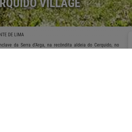
ERQUIDO VILLAGE
NTE DE LIMA
clave da Serra d’Arga, na recôndita aldeia do Cerquido, no
oi recuperada para Turismo no Espaço Rural, na tipologia de
ica e a criação de um pequeno jardim, mantendo a ruralidade
porcionar absoluta paz e conforto aos hóspedes.
a cozinha moderna e uma sala de estar com lareira. A Casa da
a quem procura uma escapadela romântica, um fim-de-semana
 da vida na cidade e da rotina quotidiana.