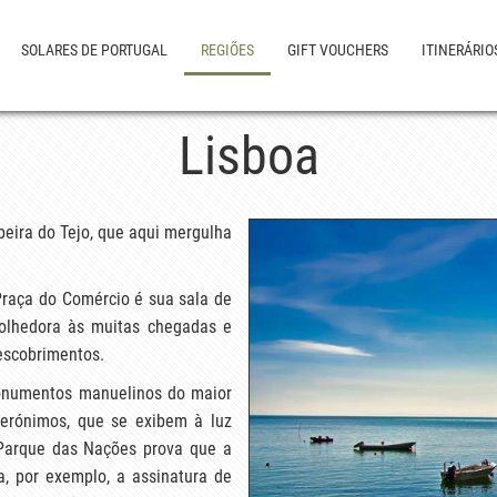
SOLARES DE PORTUGAL
REGIÕES
GIFT VOUCHERS
ITINERÁRIO
Lisboa
 beira do Tejo, que aqui mergulha
Praça do Comércio é sua sala de
colhedora às muitas chegadas e
escobrimentos.
onumentos manuelinos do maior
erónimos, que se exibem à luz
Parque das Nações prova que a
a, por exemplo, a assinatura de