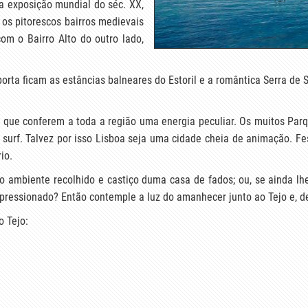
a exposição mundial do séc. XX,
os pitorescos bairros medievais
om o Bairro Alto do outro lado,
rta ficam as estâncias balneares do Estoril e a romântica Serra de S
da que conferem a toda a região uma energia peculiar. Os muitos P
do surf. Talvez por isso Lisboa seja uma cidade cheia de animação. 
io.
 o ambiente recolhido e castiço duma casa de fados; ou, se ainda lhe
impressionado? Então contemple a luz do amanhecer junto ao Tejo e, 
o Tejo: