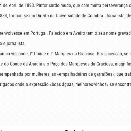
 de Abril de 1893. Pintor surdo-mudo, que com muita perseverança co
834, formou-se em Direito na Universidade de Coimbra. Jornalista, d
esenvolvesse em Portugal. Falecido em Aveiro tem o seu nome gravad
 e jornalista.
nico visconde, l° Conde e l° Marques da Graciosa. Por sucessão, se
ete do Conde da Anadia e o Paço dos Marqueses da Graciosa, magnífico
sempenhada por mulheres, as «empalhadeiras de garrafões», que tr
rigados onde a expressão «boas águas, melhores vinhos» se encontra