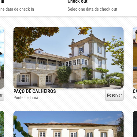
 in
Check out
ne data de check in
Selecione data de check out
PAÇO DE CALHEIROS
C
ar
Reservar
Ponte de Lima
Po