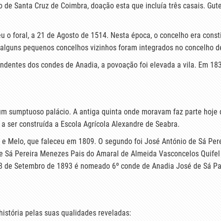
 de Santa Cruz de Coimbra, doação esta que incluía três casais. Gute
eu o foral, a 21 de Agosto de 1514. Nesta época, o concelho era con
alguns pequenos concelhos vizinhos foram integrados no concelho d
dentes dos condes de Anadia, a povoação foi elevada a vila. Em 183
 sumptuoso palácio. A antiga quinta onde moravam faz parte hoje da 
 a ser construída a Escola Agrícola Alexandre de Seabra.
 e Melo, que faleceu em 1809. O segundo foi José António de Sá Per
de Sá Pereira Menezes Pais do Amaral de Almeida Vasconcelos Quifel 
 28 de Setembro de 1893 é nomeado 6º conde de Anadia José de Sá P
istória pelas suas qualidades reveladas: