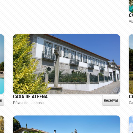
C
Vi
CASA DE ALFENA
C
ar
Reservar
Póvoa de Lanhoso
Ca