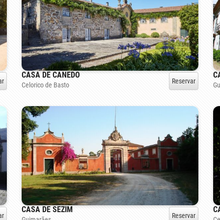
CASA DE CANEDO
C
ar
Reservar
Celorico de Basto
Gu
CASA DE SEZIM
C
ar
Reservar
Guimarães
Ce