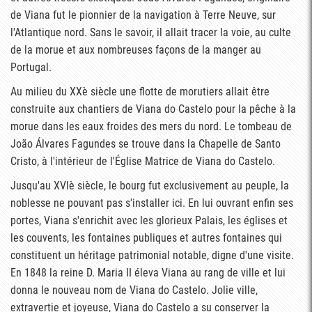
de Viana fut le pionnier de la navigation à Terre Neuve, sur
l'Atlantique nord. Sans le savoir, il allait tracer la voie, au culte
de la morue et aux nombreuses façons de la manger au
Portugal.
Au milieu du XXè siècle une flotte de morutiers allait être
construite aux chantiers de Viana do Castelo pour la pêche à la
morue dans les eaux froides des mers du nord. Le tombeau de
João Álvares Fagundes se trouve dans la Chapelle de Santo
Cristo, à l'intérieur de l'Église Matrice de Viana do Castelo.
Jusqu'au XVIè siècle, le bourg fut exclusivement au peuple, la
noblesse ne pouvant pas s'installer ici. En lui ouvrant enfin ses
portes, Viana s'enrichit avec les glorieux Palais, les églises et
les couvents, les fontaines publiques et autres fontaines qui
constituent un héritage patrimonial notable, digne d'une visite.
En 1848 la reine D. Maria II éleva Viana au rang de ville et lui
donna le nouveau nom de Viana do Castelo. Jolie ville,
extravertie et joyeuse, Viana do Castelo a su conserver la