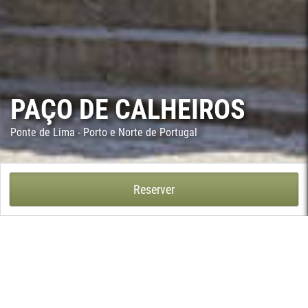
PAÇO DE CALHEIROS
Ponte de Lima - Porto e Norte de Portugal
PAÇO DE CALHEIROS - CALHEIROS, PONTE DE LIMA
Reserver
Considéré comme l'un des plus représentatifs manoirs du Minho
et l'un des exemples les plus importants de l'architecture civile
portugaise du XVIIIe siècle. Il rassemble une collection de
souvenirs de l'histoire de la famille Calheiros depuis 1450. Situé
sur une colline, il offre une vue imprenable sur la ville de Ponte
de Lima, une fenêtre ouverte sur la vallée du fleuve Lima. Le