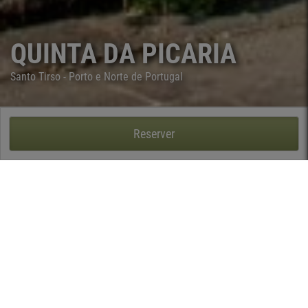
QUINTA DA PICARIA
Santo Tirso - Porto e Norte de Portugal
QUINTA DA PICARIA - GUIMAREI, SANTO TIRSO
Reserver
Située dans la ville de Santo Tirso, la Casa da Picaria est un
exemple parfait des maisons agricoles du XVIIIe siècle.
Construite toute en granit et avec des grandes poutres en bois,
elle a l'ambiance rustique souhaitée pour des vacances
méritées à la campagne. La beauté des vignes et des vergers,
l'aire de battage toute en pierre, le silence idéal pour les
amants de la nature.
La maison soigneusement restaurée offre confort et qualité. A
l'intérieur des trois pièces, nous avons conservé les originaux :