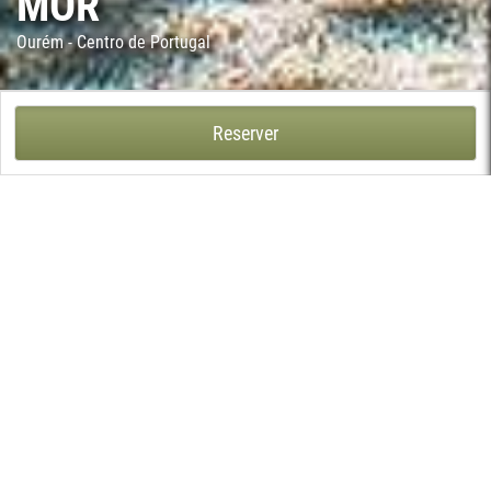
MÓR
Ourém - Centro de Portugal
QUINTA DA ALCAIDARIA-MÓR - NOSSA SENHORA DA PIEDADE,
Reserver
OURÉM
La Quinta da Alcaidaria-Mor est une maison d’hôtes historique,
où le temps semble ralentir et où la tranquillité devient la
protagoniste. Située aux abords du Tage, entre la Lezíria et
l’Ouest, à seulement 1h de Lisbonne et 2h de Porto, cette
propriété est un refuge parfait pour ceux qui souhaitent fuir
l’agitation de la vie moderne.
Immergez-vous dans l’atmosphère accueillante du manoir,
habité par la même famille depuis plus de 400 ans, et découvrez
le charme rustique des 6 suites avec salles de bains privées et
des 4 maisons restaurées, soigneusement décorées pour offrir
confort et sérénité. Ici, chaque aube est accueillie par le chant