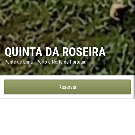
QUINTA DA ROSEIRA
Ponte de Lima - Porto e Norte de Portugal
QUINTA DA ROSEIRA - PONTE DE LIMA
Reserver
Ce domaine, localisé à 1 km de la ville de Ponte de Lima, est
situé dans un local agréable avec une vue exceptionnelle sur le
fleuve et la ville. Sa maison aux airs de Palais, avec ses origines
de la fin du XIXe siècle, a été construite à partir d'une ancienne
maison agricole et constitue un choix parfait pour qui apprécie
la tranquillité d'un séjour dans cette région.