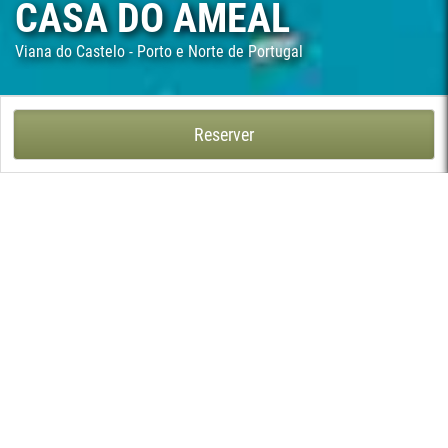
CASA DO AMEAL
Viana do Castelo - Porto e Norte de Portugal
CASA DO AMEAL - MEADELA, VIANA DO CASTELO
Reserver
La Casa do Ameal, construite au XVIe siècle, est un véritable
havre de paix de la ville de Viana do Castelo, près de la
montagne, du fleuve Lima et de l'océan Atlantique. Préservant
les caractéristiques architecturales d'origine, elle offre un
reccueil d'exploits des illustres ancêtres de la famille Faria de
Araújo.
Ce surprenant manoir, situé à environ 1 km de Viana do Castelo,
possède son propre musée de l'artisanat et des costumes et son
architecture originale est magnifiquement préservée.
Conformément aux maisons nobles traditionnelles du Minho, la
cour d'entrée est ornée d'une fontaine en pierre et d'un bassin.
Elle est entourée d'anciens arbres verdoyants offrant une