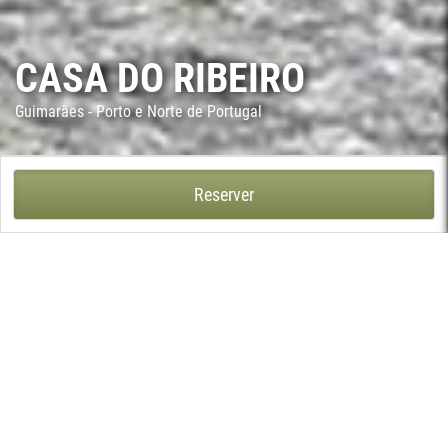
CASA DO RIBEIRO
Guimarães - Porto e Norte de Portugal
CASA DO RIBEIRO - SÃO CRISTÓVÃO DE SELHO, GUIMARÃES
Reserver
Près de Guimarães, à S. Cristovão de Selho, s'élève la noble
Casa do Ribeiro. Construite au XVIIe siècle, par les ancêtres des
actuels propriétaires, elle renferme dans ces mures des
détailles précieux et des témoignages des temps passés, qui
pour cela justifie sa visite.
Le charmant manoir est entouré de forêts tranquilles où les
hôtes peuvent profiter d'une journée agréable, trouvant des
fontaines naturelles. Le fleuve voisin offre de bonnes
possibilités de pêche et d'agréables promenades le long de ses