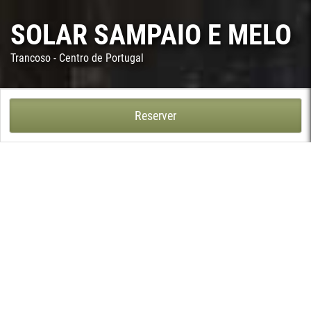
SOLAR SAMPAIO E MELO
Trancoso - Centro de Portugal
SOLAR SAMPAIO E MELO - TRANCOSO
Reserver
Solar Sampaio e Melo est un édifice datant du milieu du XVIIe
siècle, situé dans le centre historique de la ville de Trancoso. L
´édifice appartenait à la famille "Sá Meneses" et suite à un
mariage, à la famille Sampaio Melo, qui provenait de la Casa
Grande de Rabaçal, dans la commune de Mêda.
Pendant des années, cette maison a connu plusieurs
propriétaires et, en 2011, un descendant direct de la famille l'a
rachetée.
Entre les mains du nouveau propriétaire, il est transformé en
maison d'hôtes, avec huit chambres, élégamment décorées, pour