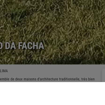
O DA FACHA
 LIMA
mble de deux maisons d'architecture traditionnelle, très bien
e siècle. Située sur le chemin portugais de Saint-Jacques de
hâtaigneraie. Elle a une entrée avec un imposant treillage de
de la région du Minho, dont l’extérieur conserve les traces
sont confortables, la décoration allie confort contemporain et