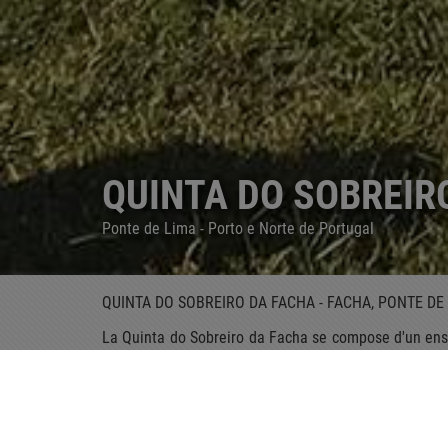
QUINTA DO SOBREIR
Ponte de Lima - Porto e Norte de Portugal
QUINTA DO SOBREIRO DA FACHA - FACHA, PONTE DE
La Quinta do Sobreiro da Facha se compose d'un ense
récupérées. Le bâtiment d'origine remonte au VIIIèm
Compostelle, elle est entourée de jardins et d'une c
"vinho verde" et de rosiers, typiques des fermes 
traditionnelles du lieu. À l'intérieur, les espaces 