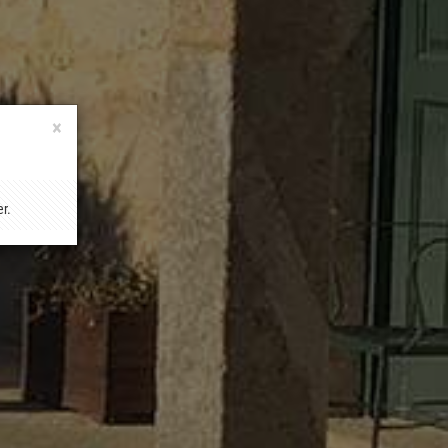
×
er.