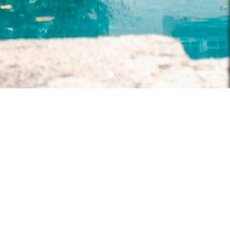
Reserve a sua Estadia
INFORMAÇÕES
Quem Somos
Condições Gerais
Política de Privacidade
Acordos & Protocolos
Cooperação Institucional
Relatório - Exercício Atividades 2025