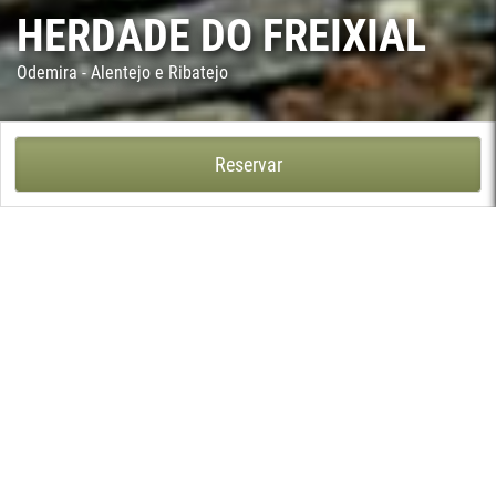
HERDADE DO FREIXIAL
Odemira - Alentejo e Ribatejo
HERDADE DO FREIXIAL - VILA NOVA DE MILFONTES, ODEMIRA
Reservar
Na Herdade do Freixial explora-se a cortiça e o pinheiro manso,
mas o ponto alto é a zona de lazer com vista para o rio, de onde
não apetece sair, com destaque para a piscina em cascata, o
jacuzzi exterior e o magnífico jardim. A sala dos pequenos-
almoços, a sala de conferências, a piscina das crianças e o spa,
com massagens e banho turco, abrem-se em anfiteatro nas
margens do Rio Mira, gozando de uma vista magnífica.
A Herdade do Freixial é constituída por dez espaços de
alojamento diferenciados, em que cada quarto ou apartamento
é denominado por uma planta ou árvore da região. Os quartos e
os apartamentos estão decorados de forma sóbria,