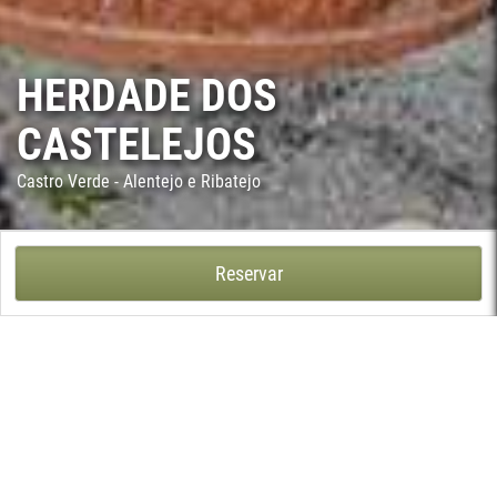
HERDADE DOS
CASTELEJOS
Castro Verde - Alentejo e Ribatejo
HERDADE DOS CASTELEJOS - SÃO MARCOS DA ATABOEIRA,
Reservar
CASTRO VERDE
A sobrevoar a Herdade, ao longo da ribeira ou sobre os campos
semeados que lhes dão de comer, esvoaçam uma grande
diversidade de aves estepáreas. A Herdade dos Castelejos
situa-se em pleno Campo Branco, zona privilegiada para o
habitat de aves como a abetarda, o sisão, o cortiçol-barriga-
preta, e a perdiz, que também enriquecem a fauna da região, e a
transformam numa área de excelência para a observação de