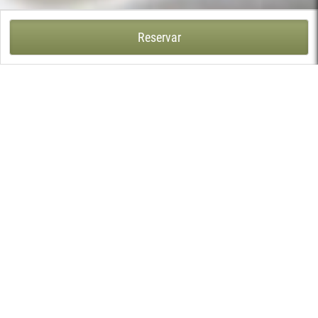
CASA DA PORTELA DE SAMPRIZ - SAMPRIZ, PONTE DA BARCA
Reservar
A Casa da Portela de Sampriz é uma casa senhorial de raiz
quinhentista, aninhada na encosta do Monte de Santa Rita a
meio caminho entre a vila de Ponte da Barca e o mítico Castelo
da Nóbrega de Fernão Magalhães.
Esta casa senhorial constitui um conjunto arquitectónico
harmonioso, que resulta de extensas obras de beneficiação e
ampliação efectuadas do pátio central e do imponente portão
de entrada, no século XVIII, data da construção da Capela
dedicada a Santo António. Ainda hoje, no piso térreo da casa e
em dependências agrícolas anexas podem observar-se vários
vestígios quinhentistas. A Quinta, os espigueiros, a eira, os
campos verdejantes e as árvores seculares marcam o tempo da
prosperidade agrícola desta casa e da região do Minho.
Mostrar mais