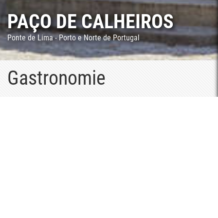
IROS
PAÇO DE CALHE
Ponte de Lima - Porto e Norte de Portugal
Gastronomie
Les saveurs et les arômes
La cuisine portugaise est l'une des surprises les plus appréciées
par les touristes qui nous visitent, mais rappelez-vous qu'il est
important de connaître le Portugal à travers ses vins et sa
gastronomie, mais aussi l'une des raisons pour rencontrer ses
habitants, et les expériences de tous les jours. Toute la
différence est faite quand on est reçue par les familles qui
vivent dans ces lieux depuis des générations et dans des
maisons qui gardent les traditions et où se transmettre des