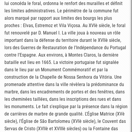
lui concéda le foral, ordonna le renfort des murailles et définit
les limites administratives. Le périmètre de la commune fut
alors marqué par rapport aux limites des bourgs les plus
proches : Elvas, Estremoz et Vila Viçosa. Au XVIè siècle, le foral
fut renouvelé par D. Manuel I. La ville joua à nouveau un rôle
important dans la défense du territoire durant le XVIIè siècle,
lors des Guerres de Restauration de l'Indépendance du Portugal
contre l'Espagne. Aux environs, à Montes Claros, la dernière
bataille eut lieu en 1665. La victoire portugaise fut signalée
dans le lieu par un Monument Commémoratif et par la
construction de la Chapelle de Nossa Senhora da Vitória. Une
promenade attentive dans la ville révèlera la prédominance du
marbre, dans les encadrements de portes et des fenêtres, dans
les cheminées taillées, dans les inscriptions des rues et dans
les monuments. Le fait s'explique par la présence dans la région
de carrières de marbre de grande qualité. L'Église Matrice (XVè
siècle), l'Église de São Bartolomeu (XVIè siècle), le Couvent das
Servas de Cristo (XVIIè et XVIIIè siècles) ou la Fontaine das